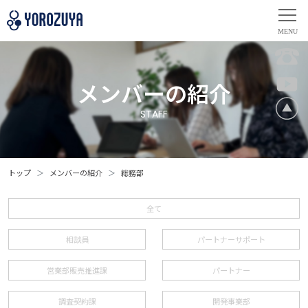
メンバーの紹介
STAFF
トップ
メンバーの紹介
総務部
全て
相談員
パートナーサポート
営業部販売推進課
パートナー
調査契約課
開発事業部