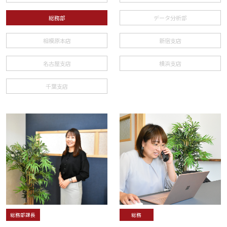
総務部
データ分析部
相模原本店
新宿支店
名古屋支店
横浜支店
千葉支店
総務部課長
総務